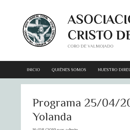
Saltar
al
ASOCIACI
contenido
CRISTO D
CORO DE VALMOJADO
INICIO
QUIÉNES SOMOS
NUESTRO DIRE
Programa 25/04/20
Yolanda
16/08/2019
por
admin