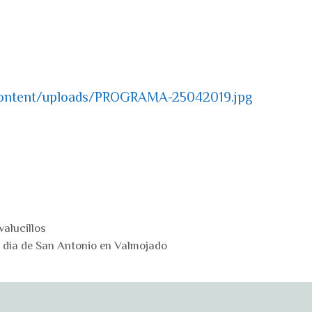
-content/uploads/PROGRAMA-25042019
.jpg
alucillos
a día de San Antonio en Valmojado